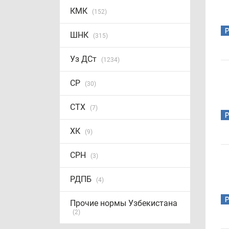
КМК
(152)
ШНК
(315)
Уз ДСт
(1234)
СР
(30)
СТХ
(7)
ХК
(9)
СРН
(3)
РДПБ
(4)
Прочие нормы Узбекистана
(2)