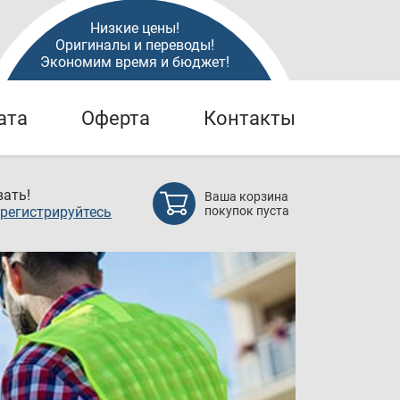
Низкие цены!
Оригиналы и переводы!
Экономим время и бюджет!
ата
Оферта
Контакты
ать!
Ваша корзина
регистрируйтесь
покупок пуста
Нефт
Все станд
техническ
Федерации