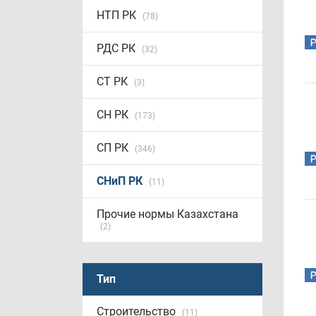
НТП РК
(78)
РДС РК
(32)
СТ РК
(3)
СН РК
(173)
СП РК
(346)
СНиП РК
(11)
Прочие нормы Казахстана
(2)
Тип
Строительство
(11)