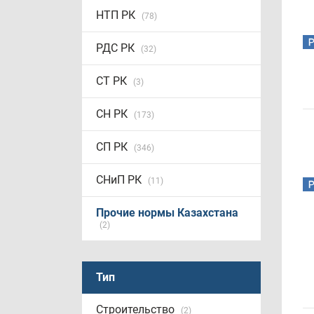
НТП РК
(78)
РДС РК
(32)
СТ РК
(3)
СН РК
(173)
СП РК
(346)
СНиП РК
(11)
Прочие нормы Казахстана
(2)
Тип
Строительство
(2)