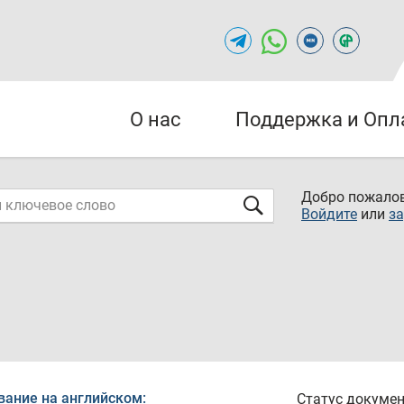
О нас
Поддержка и Опл
Добро пожалов
Войдите
или
за
вание на английском:
Статус докумен