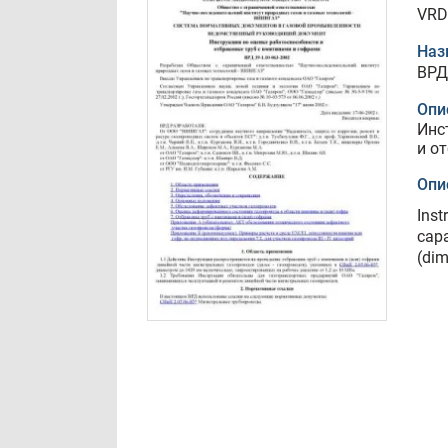
VRD
Наз
ВРД
Опи
Инс
и о
Опи
Inst
capa
(dim