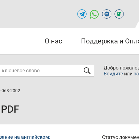
О нас
Поддержка и Опл
Добро пожалов
Войдите
или
за
0-063-2002
 PDF
вание на английском:
Статус докумен