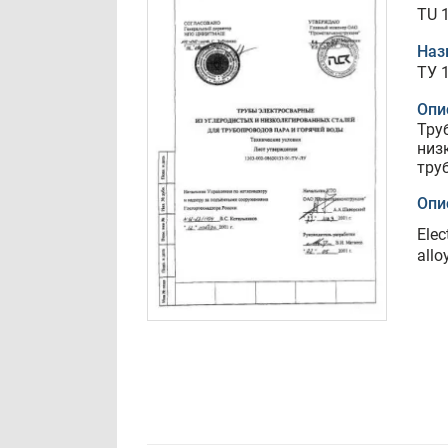
TU 
Наз
ТУ 
Опи
Тру
низ
тру
Опи
Elec
allo