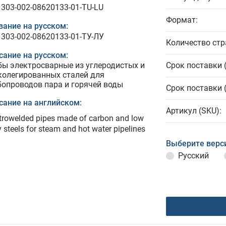
1303-002-08620133-01-TU-LU
Формат:
вание на русском:
1303-002-08620133-01-ТУ-ЛУ
Количество стр
сание на русском:
бы электросварные из углеродистых и
Срок поставки 
колегированных сталей для
бопроводов пара и горячей воды
Срок поставки 
сание на английском:
Артикул (SKU):
trowelded pipes made of carbon and low
y steels for steam and hot water pipelines
Выберите верс
Русский