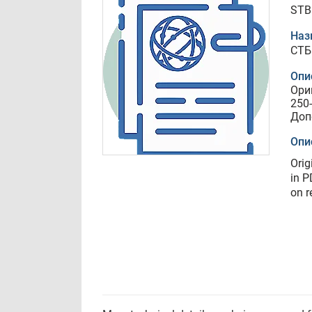
STB
Наз
СТБ
Опи
Ори
250
Доп
Опи
Orig
in P
on r