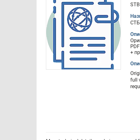
STB
Наз
СТБ
Опи
Ори
PDF
+ п
Опи
Orig
full
requ