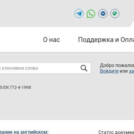
О нас
Поддержка и Опл
Добро пожалов
Войдите
или
за
S EN 772-4-1998
вание на английском:
Статус докумен