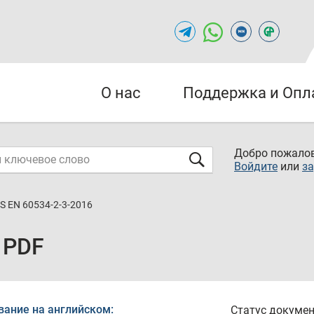
О нас
Поддержка и Опл
Добро пожалов
Войдите
или
за
S EN 60534-2-3-2016
 PDF
вание на английском:
Статус докумен