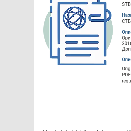
STB
Наз
СТБ
Опи
Ори
201
Доп
Опи
Orig
PDF 
requ