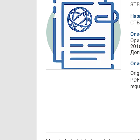
STB
Наз
СТБ
Опи
Ори
201
Доп
Опи
Orig
PDF 
requ