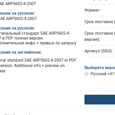
SAE ARP5602-4-2007
Формат:
вание на русском:
SAE ARP5602-4-2007
Срок поставки 
сание на русском:
гинальный стандарт SAE ARP5602-4-
Срок поставки 
7 в PDF полная версия.
версия):
олнительная инфо + превью по запросу
Артикул (SKU):
сание на английском:
inal standard SAE ARP5602-4-2007 in PDF
 version. Additional info + preview on
Выберите верс
est
Русский
+41