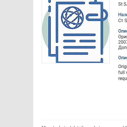
St 
Наз
Ст 
Опи
Ори
200
Доп
Опи
Orig
full
requ