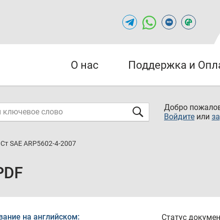
О нас
Поддержка и Опл
Добро пожалов
Войдите
или
за
Ст SAE ARP5602-4-2007
PDF
вание на английском:
Статус докумен