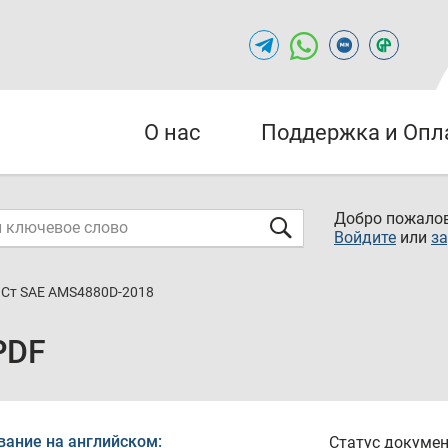
О нас
Поддержка и Опл
Добро пожалов
Войдите
или
за
Ст SAE AMS4880D-2018
PDF
вание на английском:
Статус докумен