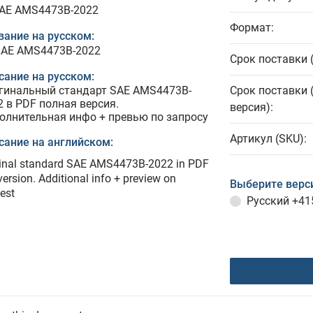
SAE AMS4473B-2022
Формат:
вание на русском:
SAE AMS4473B-2022
Срок поставки 
сание на русском:
гинальный стандарт SAE AMS4473B-
Срок поставки 
2 в PDF полная версия.
версия):
олнительная инфо + превью по запросу
Артикул (SKU):
сание на английском:
ginal standard SAE AMS4473B-2022 in PDF
 version. Additional info + preview on
Выберите верс
est
Русский
+41