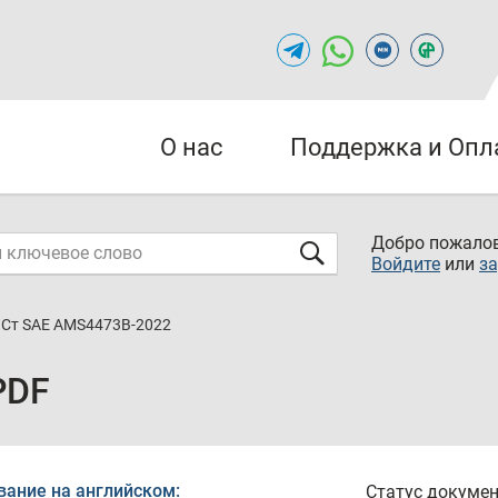
О нас
Поддержка и Опл
Добро пожалов
Войдите
или
за
Ст SAE AMS4473B-2022
PDF
вание на английском:
Статус докумен