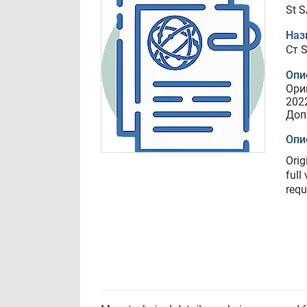
St 
Наз
Ст 
Опи
Ори
202
Доп
Опи
Ori
full
requ