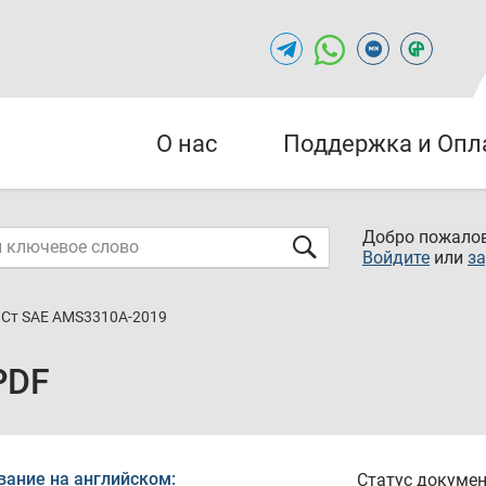
О нас
Поддержка и Опл
Добро пожалов
Войдите
или
за
Ст SAE AMS3310A-2019
PDF
вание на английском:
Статус докумен