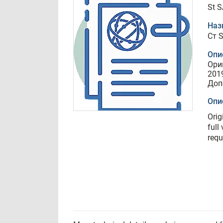
St 
Наз
Ст 
Опи
Ори
201
Доп
Опи
Ori
full
requ