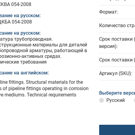
CKBA 054-2008
Формат:
вание на русском:
ЦКБА 054-2008
Количество стр
сание на русском:
атура трубопроводная.
Срок поставки 
струкционные материалы для деталей
версия):
бопроводной арматуры, работающей в
розионно-активных средах.
Срок поставки 
нические требования
сание на английском:
Артикул (SKU):
line fittings. Structural materials for the
s of pipeline fittings operating in corrosion
Выберите верс
ve mediums. Technical requirements
Русский