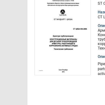
ST 
Наз
СТ 
Опи
Арм
Кон
тру
кор
Тех
Опи
Pipe
part
acti