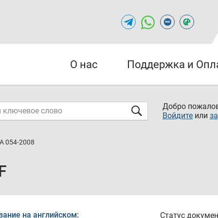
О нас
Поддержка и Опл
Добро пожалов
Войдите
или
за
А 054-2008
F
вание на английском:
Статус докумен