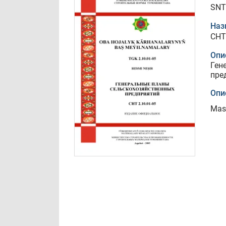
SNT
Наз
СНТ
Опи
Ген
пре
Опи
Mast