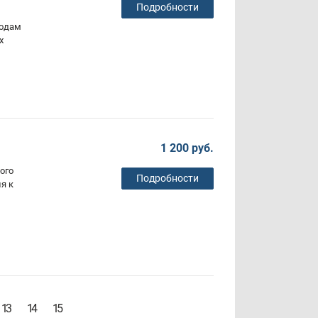
Подробности
водам
х
1 200 руб.
ого
Подробности
я к
13
14
15