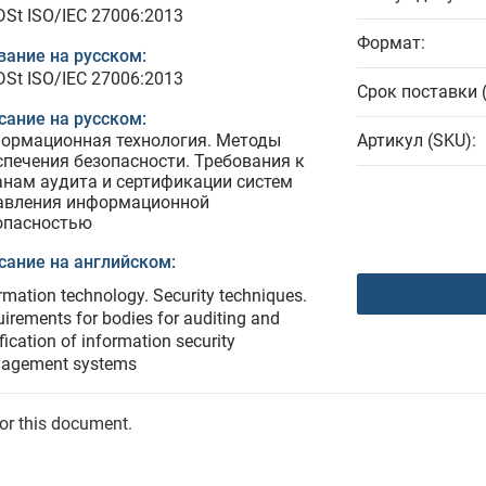
DSt ISO/IEC 27006:2013
Формат:
вание на русском:
DSt ISO/IEC 27006:2013
Срок поставки 
сание на русском:
ормационная технология. Методы
Артикул (SKU):
спечения безопасности. Требования к
анам аудита и сертификации систем
авления информационной
опасностью
сание на английском:
rmation technology. Security techniques.
irements for bodies for auditing and
ification of information security
agement systems
for this document.