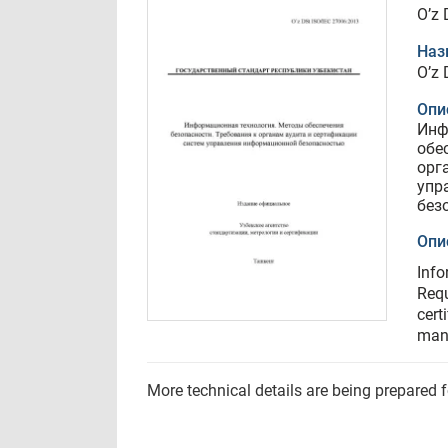
O’z 
Наз
O’z 
Опи
Инф
обе
орг
упр
без
Опи
Info
Requ
cert
man
More technical details are being prepared 