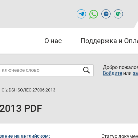
О нас
Поддержка и Опл
Добро пожалов
Войдите
или
за
O’z DSt ISO/IEC 27006:2013
:2013 PDF
вание на английском:
Статус докумен