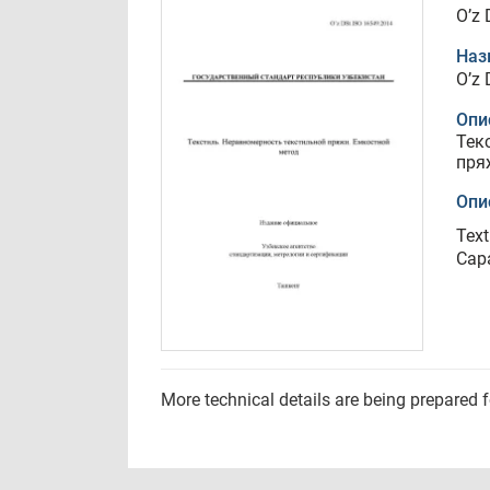
O’z 
Наз
O’z 
Опи
Тек
пря
Опи
Text
Cap
More technical details are being prepared 