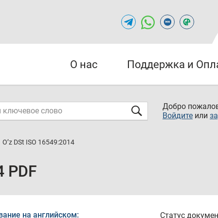
О нас
Поддержка и Опл
Добро пожалов
Войдите
или
за
O’z DSt ISO 16549:2014
4 PDF
вание на английском:
Статус докумен