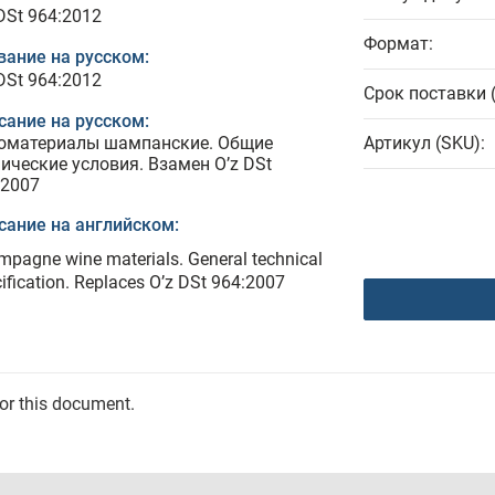
DSt 964:2012
Формат:
вание на русском:
DSt 964:2012
Срок поставки 
сание на русском:
оматериалы шампанские. Общие
Артикул (SKU):
нические условия. Взамен O’z DSt
:2007
сание на английском:
pagne wine materials. General technical
ification. Replaces O’z DSt 964:2007
for this document.