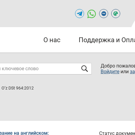
О нас
Поддержка и Опл
Добро пожалов
Войдите
или
за
O’z DSt 964:2012
вание на английском:
Статус докумен