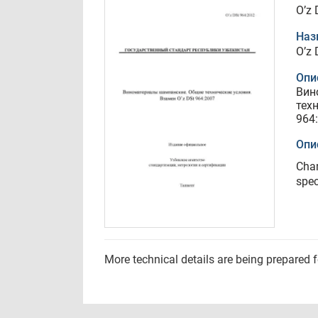
O’z 
Наз
O’z 
Опи
Вин
тех
964
Опи
Cham
spec
More technical details are being prepared 