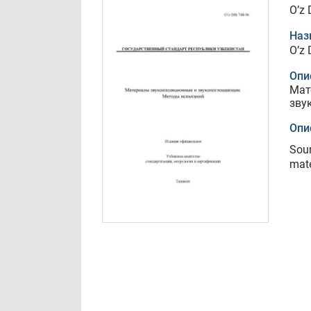
O’z 
Наз
O’z 
Опи
Мат
зву
Опи
Soun
mate