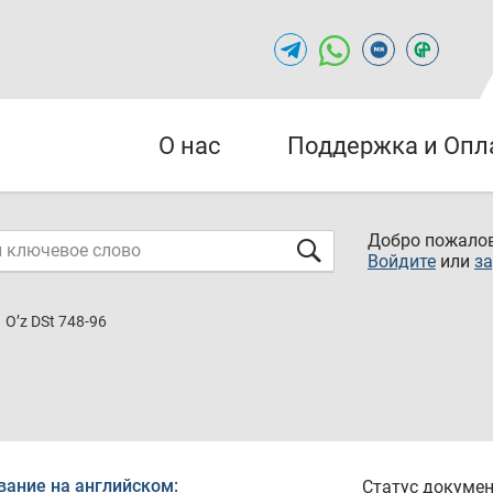
О нас
Поддержка и Опл
Добро пожалов
Войдите
или
за
O’z DSt 748-96
вание на английском:
Статус докумен