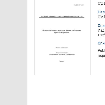
O’z
Наз
O’z
Опи
Изд
тре
Опи
Publ
requ