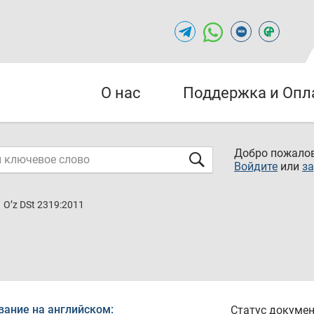
О нас
Поддержка и Опл
Добро пожалов
Войдите
или
за
O’z DSt 2319:2011
вание на английском:
Статус докумен