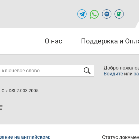
О нас
Поддержка и Опл
Добро пожалов
Войдите
или
за
O’z DSt 2.003:2005
F
вание на английском:
Статус докумен