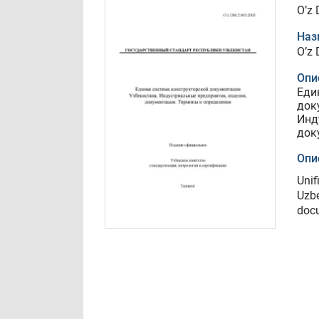
O’z 
Наз
O’z 
Опи
Еди
док
Инд
док
Опи
Unif
Uzbe
docu