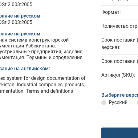
DSt 2.003:2005
Формат:
вание на русском:
DSt 2.003:2005
Количество стр
сание на русском:
ная система конструкторской
Срок поставки 
ументации Узбекистана.
версия):
устриальные предприятия, изделия,
ументация. Термины и определения
Срок поставки 
сание на английском:
Артикул (SKU):
ied system for design documentation of
kistan. Industrial companies, products,
mentation. Terms and definitions
Выберите верс
Русский