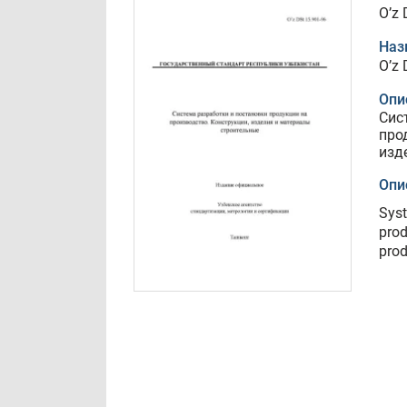
O’z 
Наз
O’z 
Опи
Сис
про
изд
Опи
Syst
prod
prod