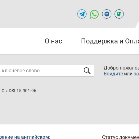
О нас
Поддержка и Опл
Добро пожалов
Войдите
или
за
O’z DSt 15.901-96
вание на английском:
Статус докумен