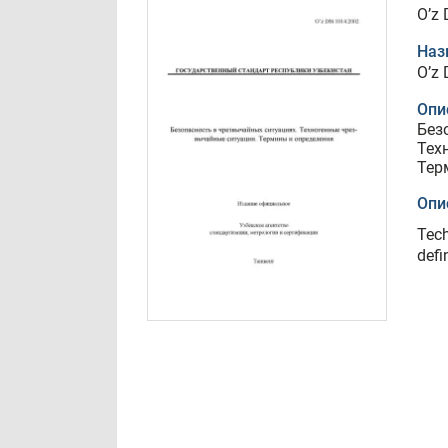
O’z
Наз
O’z
Опи
Без
Тех
Тер
Опи
Tec
defi