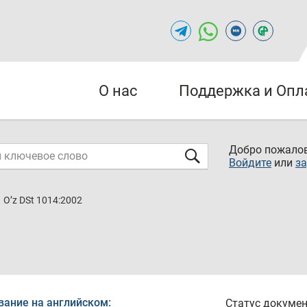
О нас
Поддержка и Опл
Добро пожалов
Войдите
или
за
O’z DSt 1014:2002
вание на английском:
Статус докумен