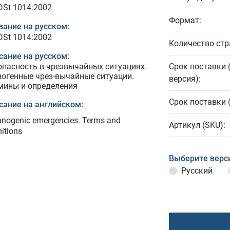
 DSt 1014:2002
Формат:
вание на русском:
 DSt 1014:2002
Количество стр
сание на русском:
опасность в чрезвычайных ситуациях.
Срок поставки 
ногенные чрез-вычайные ситуации.
версия):
мины и определения
Срок поставки 
сание на английском:
hnogenic emergencies. Terms and
Артикул (SKU):
nitions
Выберите верс
Русский