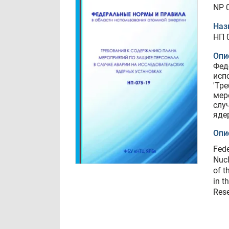
NP 
Наз
НП 
Опи
Фед
исп
'Тр
мер
слу
яде
Опи
Fede
Nucl
of t
in t
Rese