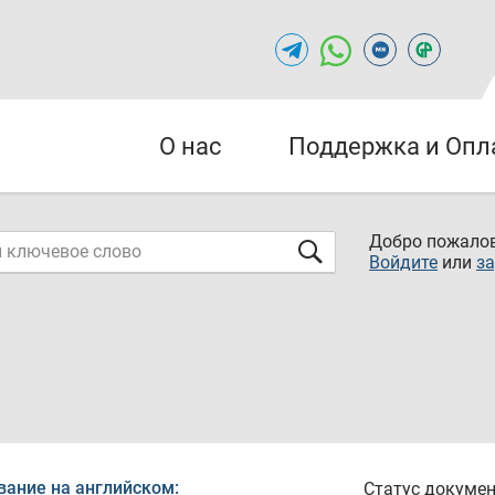
О нас
Поддержка и Опл
Добро пожалов
Войдите
или
за
вание на английском:
Статус докумен