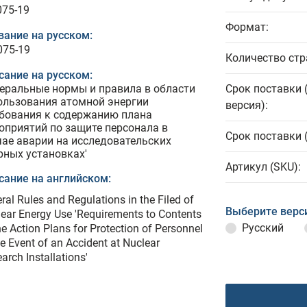
075-19
Формат:
вание на русском:
075-19
Количество стр
сание на русском:
еральные нормы и правила в области
Срок поставки 
ользования атомной энергии
версия):
ебования к содержанию плана
оприятий по защите персонала в
Срок поставки 
чае аварии на исследовательских
рных установках'
Артикул (SKU):
сание на английском:
ral Rules and Regulations in the Filed of
Выберите верс
ear Energy Use 'Requirements to Contents
Русский
he Action Plans for Protection of Personnel
he Event of an Accident at Nuclear
arch Installations'