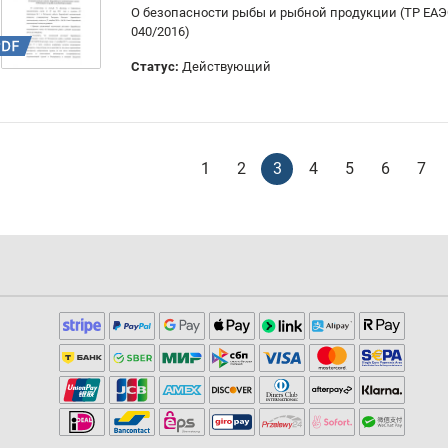
О безопасности рыбы и рыбной продукции (ТР ЕА
040/2016)
Статус:
Действующий
1
2
3
4
5
6
7