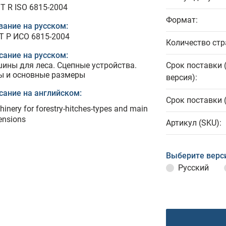
T R ISO 6815-2004
Формат:
вание на русском:
Т Р ИСО 6815-2004
Количество стр
сание на русском:
ины для леса. Сцепные устройства.
Срок поставки 
ы и основные размеры
версия):
сание на английском:
Срок поставки 
inery for forestry-hitches-types and main
ensions
Артикул (SKU):
Выберите верс
Русский