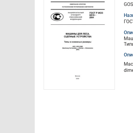
GOS
Наз
ГОС
Опи
Маш
Тип
Опи
Mach
dim