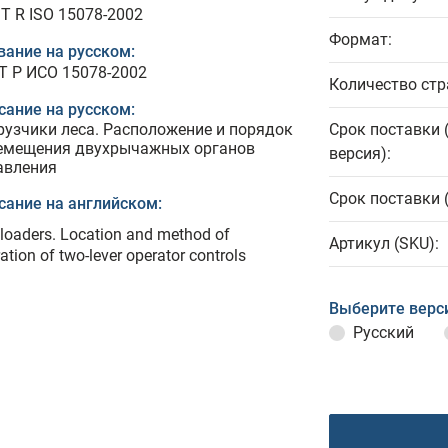
T R ISO 15078-2002
Формат:
вание на русском:
Т Р ИСО 15078-2002
Количество стр
сание на русском:
рузчики леса. Расположение и порядок
Срок поставки 
емещения двухрычажных органов
версия):
авления
Срок поставки 
сание на английском:
loaders. Location and method of
Артикул (SKU):
ation of two-lever operator controls
Выберите верс
Русский