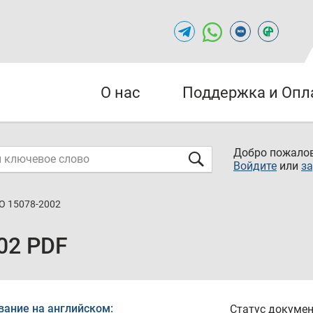
О нас
Поддержка и Опл
Добро пожалов
Войдите
или
за
О 15078-2002
02 PDF
вание на английском:
Статус докумен