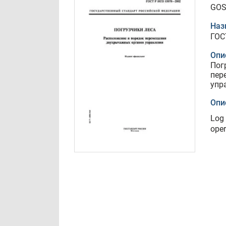
GOS
Наз
ГОС
Опи
Пог
пер
упр
Опи
Log 
oper