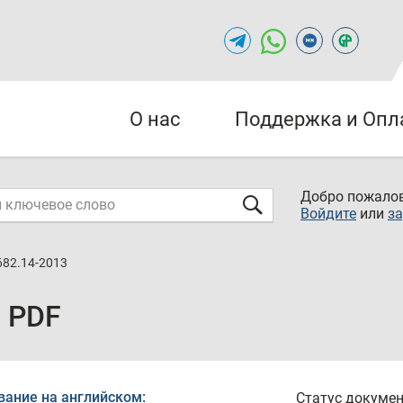
О нас
Поддержка и Опл
Добро пожалов
Войдите
или
за
682.14-2013
3 PDF
вание на английском:
Статус докумен