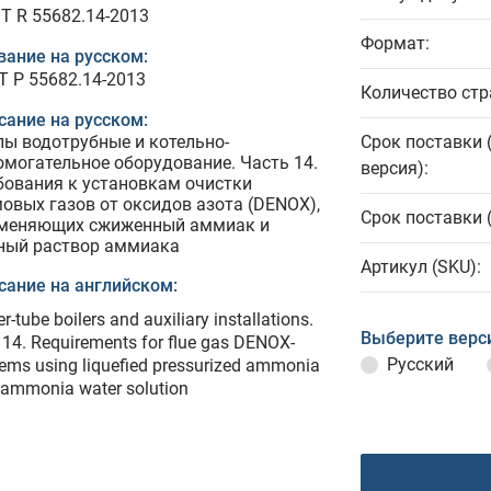
T R 55682.14-2013
Формат:
вание на русском:
Т Р 55682.14-2013
Количество стр
сание на русском:
лы водотрубные и котельно-
Срок поставки 
омогательное оборудование. Часть 14.
версия):
бования к установкам очистки
овых газов от оксидов азота (DENOX),
Срок поставки 
меняющих сжиженный аммиак и
ный раствор аммиака
Артикул (SKU):
сание на английском:
r-tube boilers and auxiliary installations.
Выберите верс
 14. Requirements for flue gas DENOX-
Русский
ems using liquefied pressurized ammonia
 ammonia water solution