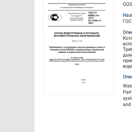
GOS
Наз
ГОС
Опи
Кот
всп
Тре
дым
при
вод
Опи
Wate
Part
syst
and