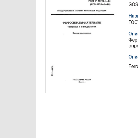
GOS
Наз
ГОС
Опи
Фер
опр
Опи
Ferr