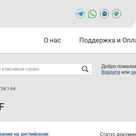
О нас
Поддержка и Опл
Добро пожалов
Войдите
или
за
724.1-94
F
вание на английском:
Статус докумен