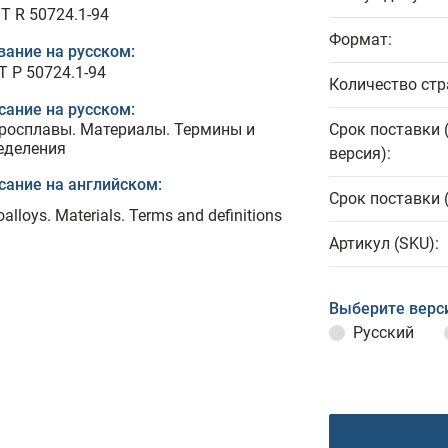
T R 50724.1-94
Формат:
вание на русском:
Т Р 50724.1-94
Количество стр
сание на русском:
росплавы. Материалы. Термины и
Срок поставки 
еделения
версия):
сание на английском:
Срок поставки 
oalloys. Materials. Terms and definitions
Артикул (SKU):
Выберите верс
Русский