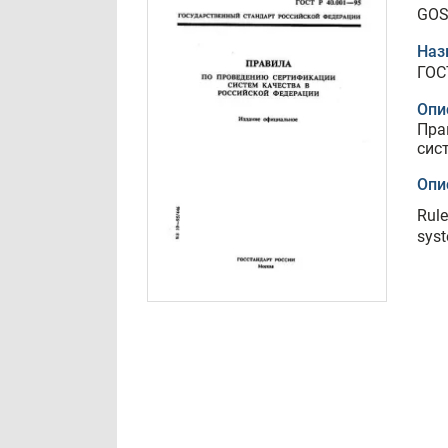
GOS
Наз
ГОС
Опи
Пра
сис
Опи
Rule
syst