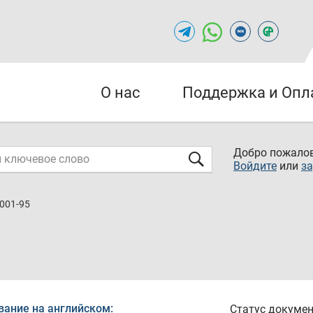
О нас
Поддержка и Опл
Добро пожалов
Войдите
или
за
.001-95
вание на английском:
Статус докумен