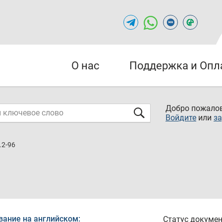
О нас
Поддержка и Опл
Добро пожалов
Войдите
или
за
.2-96
вание на английском:
Статус докумен