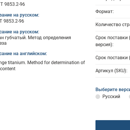
T 9853.2-96
Формат:
вание на русском:
Т 9853.2-96
Количество стр
сание на русском:
ан губчатый. Метод определения
Срок поставки 
еза
версия):
сание на английском:
Срок поставки 
ge titanium. Method for determination of
 content
Артикул (SKU):
Выберите верс
Русский