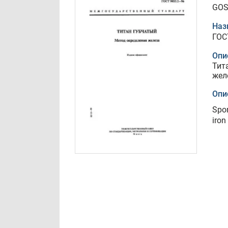
GOS
Наз
ГОС
Опи
Тит
жел
Опи
Spon
iron