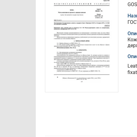
GOS
Наз
ГОС
Опи
Кож
дер
Опи
Leat
fixa