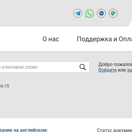
О нас
Поддержка и Опл
Добро пожалов
Войдите
или
за
26-75
вание на английском:
Статус докумен