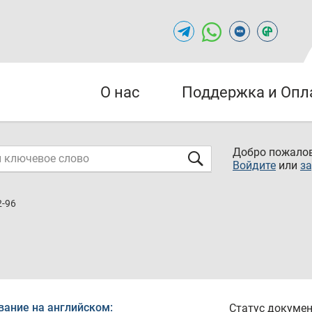
О нас
Поддержка и Опл
Добро пожалов
Войдите
или
за
2-96
вание на английском:
Статус докумен