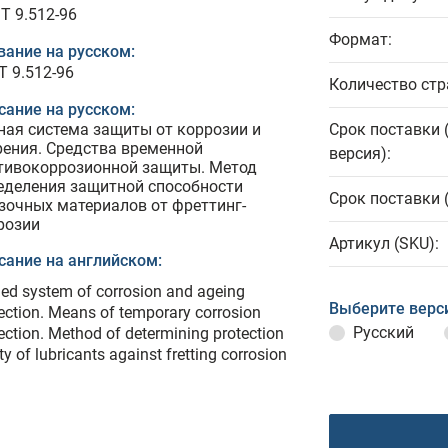
T 9.512-96
Формат:
вание на русском:
Т 9.512-96
Количество стр
сание на русском:
ная система защиты от коррозии и
Срок поставки 
рения. Средства временной
версия):
тивокоррозионной защиты. Метод
еделения защитной способности
Срок поставки 
зочных материалов от фреттинг-
розии
Артикул (SKU):
сание на английском:
ied system of corrosion and ageing
Выберите верс
ection. Means of temporary corrosion
Русский
ection. Method of determining protection
ity of lubricants against fretting corrosion