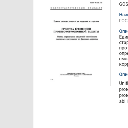
GOS
Наз
ГОС
Опи
Еди
ста
про
опр
сма
кор
Опи
Unif
prot
prot
abil