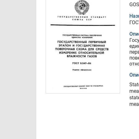
GOS
Наз
ГОС
Опи
Гос
еди
пер
пов
отн
Опи
Stat
meas
stat
meas