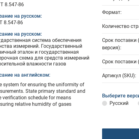
T 8.547-86
Формат:
вание на русском:
Т 8.547-86
Количество стр
сание на русском:
ударственная система обеспечения
Срок поставки 
нства измерений. Государственный
версия):
вичный эталон и государственная
ерочная схема для средств измерений
Срок поставки 
осительной влажности газов
сание на английском:
Артикул (SKU):
e system for ensuring the uniformity of
urements. State primary standard and
Выберите верс
e verification schedule for means
Русский
uring relative humidity of gases