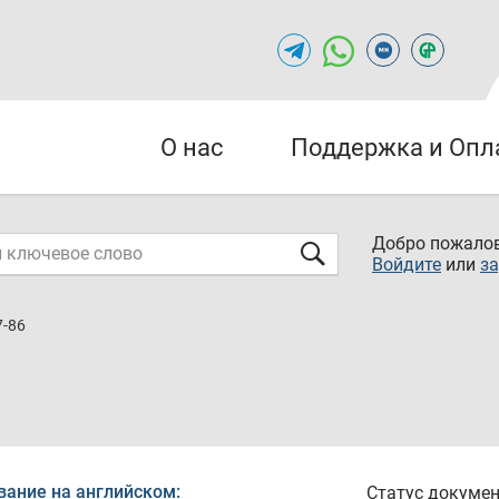
О нас
Поддержка и Опл
Добро пожалов
Войдите
или
за
7-86
вание на английском:
Статус докумен