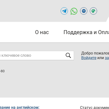
О нас
Поддержка и Опл
Добро пожалов
Войдите
или
за
-80
вание на английском:
Статус докумен