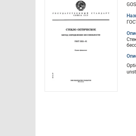
GOS
Наз
ГОС
Опи
Сте
бес
Опи
Opti
unst