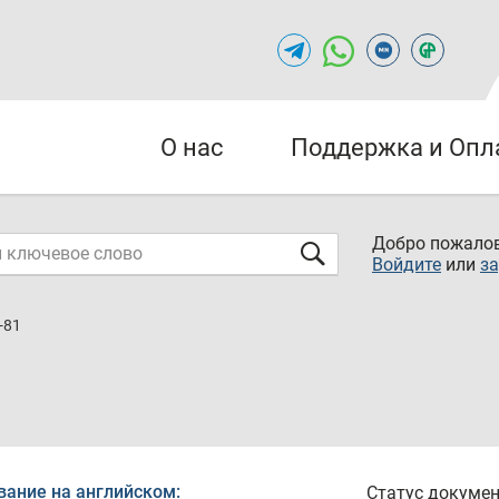
О нас
Поддержка и Опл
Добро пожалов
Войдите
или
за
-81
вание на английском:
Статус докумен