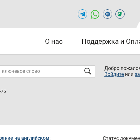
О нас
Поддержка и Опл
Добро пожалов
Войдите
или
за
-75
вание на английском:
Статус докумен