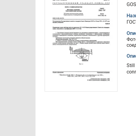
GOS
Наз
ГОС
Опи
Фот
сое
Опи
Stil
conn