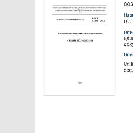
GOS
Наз
ГОС
Опи
Еди
док
Опи
Unif
docu