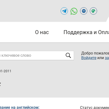
О нас
Поддержка и Опл
Добро пожалов
Войдите
или
за
01-2011
F
вание на английском:
Статус докумен