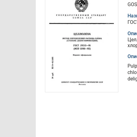
GOS
Наз
ГОС
Опи
Цел
хло
Опи
Pulp
chlo
deli