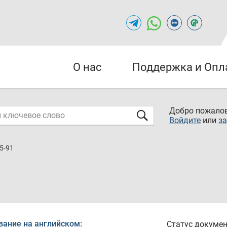
О нас
Поддержка и Опл
Добро пожалов
Войдите
или
за
5-91
вание на английском:
Статус докумен