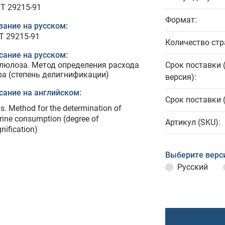
T 29215-91
Формат:
вание на русском:
Т 29215-91
Количество стр
сание на русском:
люлоза. Метод определения расхода
Срок поставки 
ра (cтепень делигнификации)
версия):
сание на английском:
Срок поставки 
s. Method for the determination of
rine consumption (degree of
Артикул (SKU):
gnification)
Выберите верс
Русский