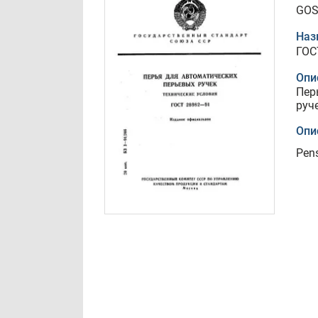
GOS
Наз
ГОС
Опи
Пер
руч
Опи
Pens