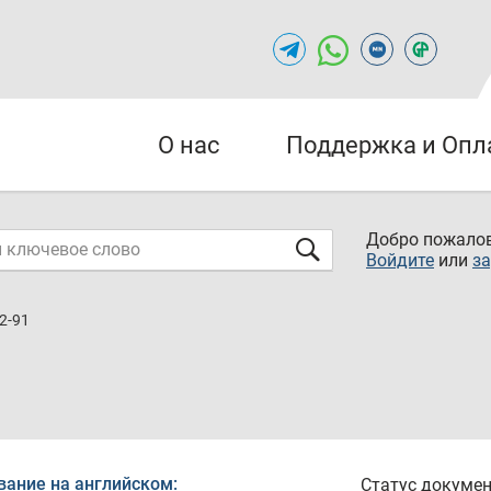
О нас
Поддержка и Опл
Добро пожалов
Войдите
или
за
2-91
вание на английском:
Статус докумен