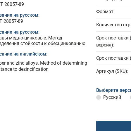
T 28057-89
Формат:
вание на русском:
Т 28057-89
Количество стр
сание на русском:
авы медно-цинковые. Метод
Срок поставки 
еделения стойкости к обесцинкованию
версия):
сание на английском:
Срок поставки 
er and zinc alloys. Method of determining
stance to dezincification
Артикул (SKU):
Выберите верс
Русский