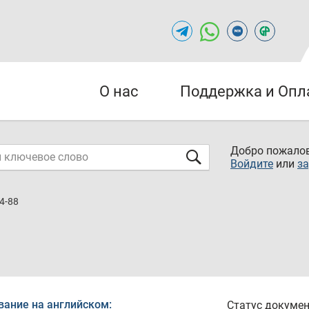
О нас
Поддержка и Опл
Добро пожалов
Войдите
или
за
4-88
вание на английском:
Статус докумен