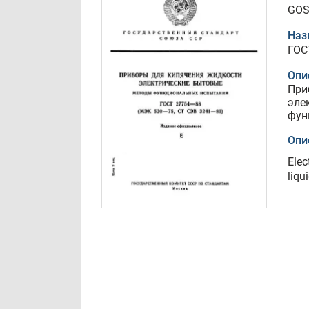
GOS
Наз
ГОС
Опи
При
эле
фун
Опи
Elec
liqu