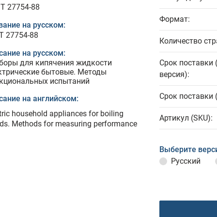
T 27754-88
Формат:
вание на русском:
Т 27754-88
Количество стр
сание на русском:
боры для кипячения жидкости
Срок поставки 
ктрические бытовые. Методы
версия):
кциональных испытаний
Срок поставки 
сание на английском:
tric household appliances for boiling
Артикул (SKU):
ids. Methods for measuring performance
Выберите верс
Русский