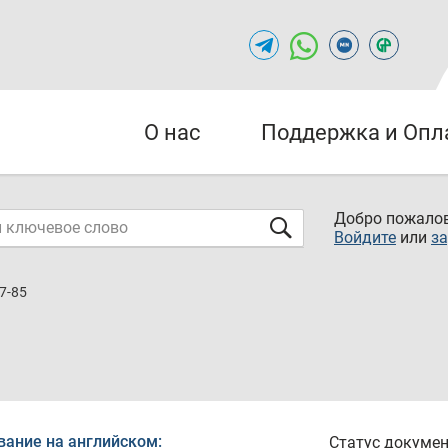
О нас
Поддержка и Опл
Добро пожалов
Войдите
или
за
7-85
вание на английском:
Статус докумен