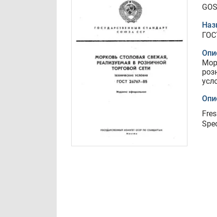
GOS
Наз
ГОС
Опи
Мор
роз
усл
Опи
Fres
Spec