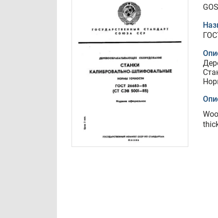
GOS
Наз
ГОС
Опи
Дер
Ста
Нор
Опи
Woo
thic