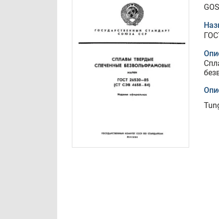
GOS
Наз
ГОС
Опи
Спл
без
Опи
Tung