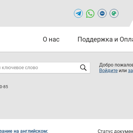
О нас
Поддержка и Опл
Добро пожалов
Войдите
или
за
0-85
вание на английском:
Статус докумен