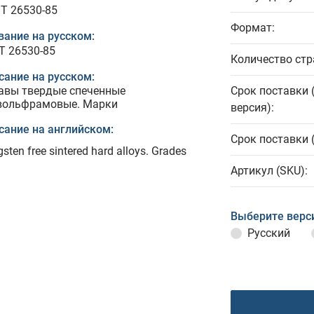
T 26530-85
Формат:
вание на русском:
Т 26530-85
Количество стр
сание на русском:
авы твердые спеченные
Срок поставки 
вольфрамовые. Марки
версия):
сание на английском:
Срок поставки 
sten free sintered hard alloys. Grades
Артикул (SKU):
Выберите верс
Русский