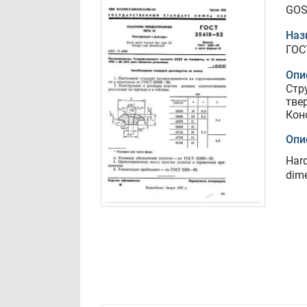
GOS
Наз
ГОС
Опи
Стр
тве
Кон
Опи
Hard
dim