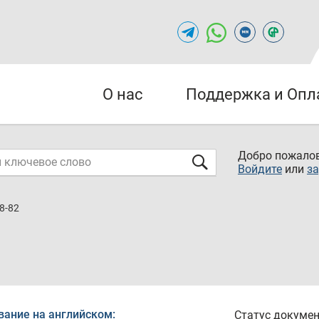
О нас
Поддержка и Опл
Добро пожалов
Войдите
или
за
8-82
вание на английском:
Статус докумен