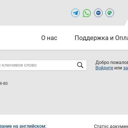
О нас
Поддержка и Опл
Добро пожалов
Войдите
или
за
9-80
вание на английском:
Статус докумен