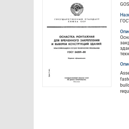
GOS
Наз
ГОС
Опи
Осн
зак
зда
тех
Опи
Asse
fast
buil
requ