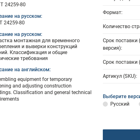
T 24259-80
Формат:
вание на русском:
Т 24259-80
Количество стр
сание на русском:
астка монтажная для временного
Срок поставки 
репления и выверки конструкций
версия):
ний. Классификация и общие
нические требования
Срок поставки 
сание на английском:
Артикул (SKU):
mbling equipment for temporary
ening and adjusting construction
dings. Classification and general technical
Выберите верс
irements
Русский